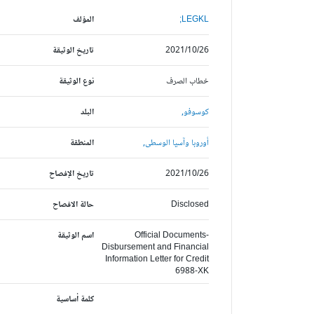
LEGKL;
المؤلف
2021/10/26
تاريخ الوثيقة
خطاب الصرف
نوع الوثيقة
كوسوفو,
البلد
أوروبا وآسيا الوسطى,
المنطقة
2021/10/26
تاريخ الإفصاح
Disclosed
حالة الافصاح
Official Documents-
اسم الوثيقة
Disbursement and Financial
Information Letter for Credit
6988-XK
كلمة أساسية