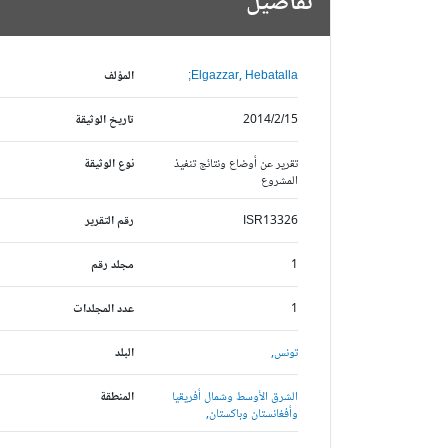
تفاصيل
Elgazzar, Hebatalla;
المؤلف
2014/2/15
تاريخ الوثيقة
تقرير عن أوضاع ونتائج تنفيذ
نوع الوثيقة
المشروع
ISR13326
رقم التقرير
1
مجلد رقم
1
عدد المجلدات
تونس,
البلد
الشرق الأوسط وشمال أفريقيا
المنطقة
وأفغانستان وباكستان,