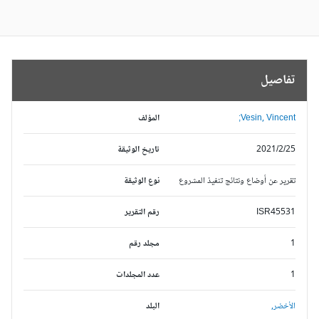
تفاصيل
Vesin, Vincent;
المؤلف
2021/2/25
تاريخ الوثيقة
تقرير عن أوضاع ونتائج تنفيذ المشروع
نوع الوثيقة
ISR45531
رقم التقرير
1
مجلد رقم
1
عدد المجلدات
الأخضر,
البلد