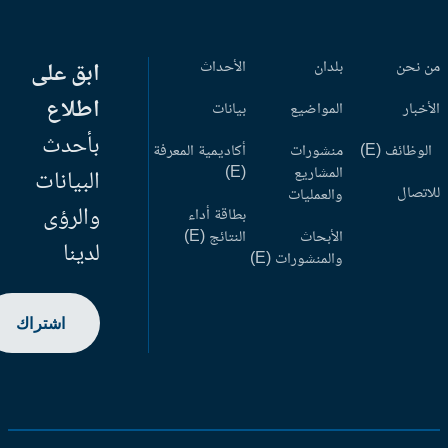
 نحن
بلدان
الأحداث
ابق على
اطلاع
أخبار
المواضيع
بيانات
بأحدث
وظائف (E)
منشورات
أكاديمية المعرفة
المشاريع
(E)
البيانات
اتصال
والعمليات
والرؤى
بطاقة أداء
الأبحاث
النتائج (E)
لدينا
والمنشورات (E)
اشتراك