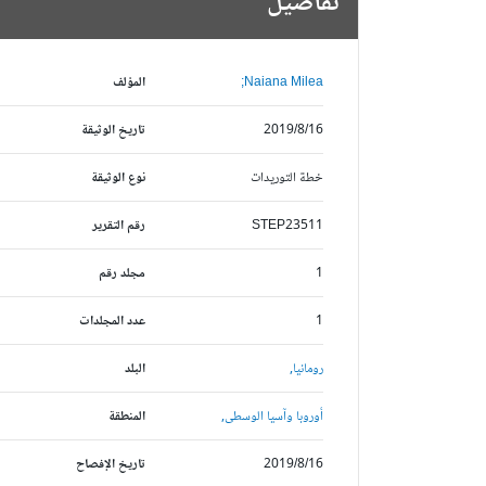
تفاصيل
Naiana Milea;
المؤلف
2019/8/16
تاريخ الوثيقة
خطة التوريدات
نوع الوثيقة
STEP23511
رقم التقرير
1
مجلد رقم
1
عدد المجلدات
رومانيا,
البلد
أوروبا وآسيا الوسطى,
المنطقة
2019/8/16
تاريخ الإفصاح