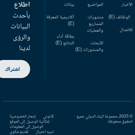
اطلاع
أخبار
المواضيع
بيانات
بأحدث
وظائف (E)
منشورات
أكاديمية المعرفة
المشاريع
(E)
البيانات
اتصال
والعمليات
والرؤى
بطاقة أداء
الأبحاث
النتائج (E)
لدينا
والمنشورات (E)
اشتراك
© 2025، مجموعة البنك الدولي جميع
قانوني
إشعار الخصوصية
حقوق محفوظة.
إمكانية الوصول إلى الموقع
الوصول إلى المعلومات
تنبيه احتيال
تقديم شكوى