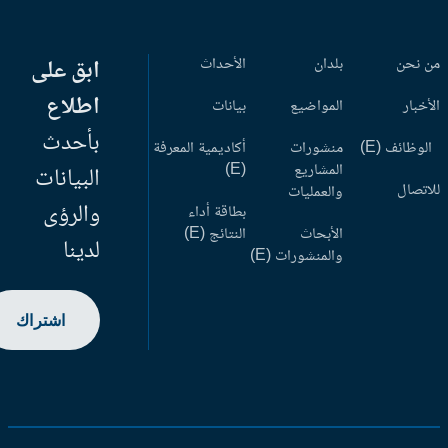
 نحن
بلدان
الأحداث
ابق على
اطلاع
أخبار
المواضيع
بيانات
بأحدث
وظائف (E)
منشورات
أكاديمية المعرفة
المشاريع
(E)
البيانات
اتصال
والعمليات
والرؤى
بطاقة أداء
الأبحاث
النتائج (E)
لدينا
والمنشورات (E)
اشتراك