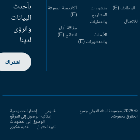
بأحدث
وظائف (E)
منشورات
أكاديمية المعرفة
المشاريع
(E)
البيانات
اتصال
والعمليات
والرؤى
بطاقة أداء
الأبحاث
النتائج (E)
لدينا
والمنشورات (E)
اشتراك
© 2025، مجموعة البنك الدولي جميع
قانوني
إشعار الخصوصية
حقوق محفوظة.
إمكانية الوصول إلى الموقع
الوصول إلى المعلومات
تنبيه احتيال
تقديم شكوى