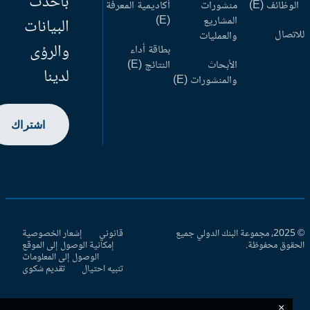
بأحدث
وظائف (E)
منشورات
أكاديمية المعرفة
المشاريع
(E)
البيانات
اتصال
والعمليات
والرؤى
بطاقة أداء
الأبحاث
النتائج (E)
لدينا
والمنشورات (E)
اشتراك
© 2025، مجموعة البنك الدولي جميع
قانوني
إشعار الخصوصية
حقوق محفوظة.
إمكانية الوصول إلى الموقع
الوصول إلى المعلومات
تنبيه احتيال
تقديم شكوى
×