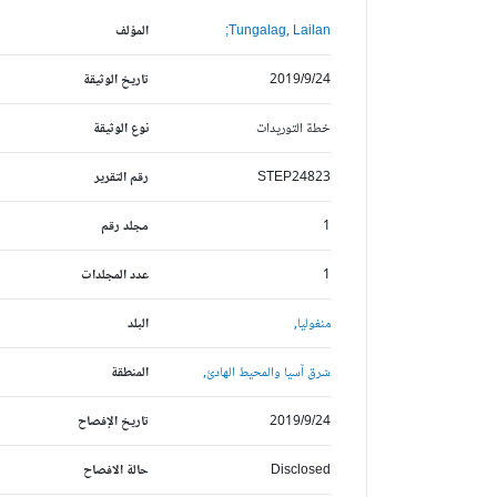
Tungalag, Lailan;
المؤلف
2019/9/24
تاريخ الوثيقة
خطة التوريدات
نوع الوثيقة
STEP24823
رقم التقرير
1
مجلد رقم
1
عدد المجلدات
منغوليا,
البلد
شرق آسيا والمحيط الهادئ,
المنطقة
2019/9/24
تاريخ الإفصاح
Disclosed
حالة الافصاح