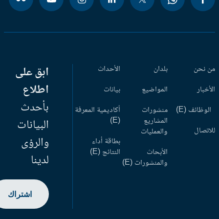
 نحن
بلدان
الأحداث
ابق على
اطلاع
أخبار
المواضيع
بيانات
بأحدث
وظائف (E)
منشورات
أكاديمية المعرفة
المشاريع
(E)
البيانات
اتصال
والعمليات
والرؤى
بطاقة أداء
الأبحاث
النتائج (E)
لدينا
والمنشورات (E)
اشتراك