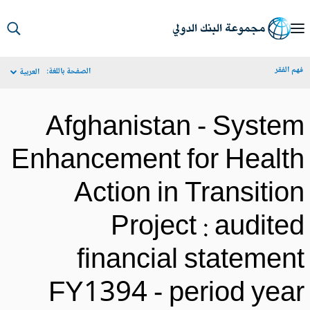
S
Ma
م الفقر
الصفحة باللغة:
العربية
Navigat
Afghanistan - Syste
Enhancement for Healt
Action in Transitio
Project : audite
financial statemen
FY1394 - period yea