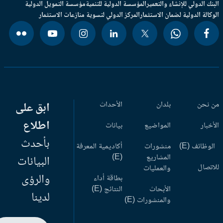
بنك الدولي للإنشاء والتعمير
المؤسسة الدولية للتنمية
مؤسسة التمويل الدولية
وكالة الدولية لضمان الاستثمار
المركز الدولي لتسوية منازعات الاستثمار
 نحن
بلدان
الأحداث
ابق على
اطلاع
أخبار
المواضيع
بيانات
بأحدث
وظائف (E)
منشورات
أكاديمية المعرفة
المشاريع
(E)
البيانات
اتصال
والعمليات
والرؤى
بطاقة أداء
الأبحاث
النتائج (E)
لدينا
والمنشورات (E)