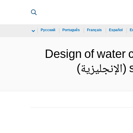
Русский
Português
Français
Español
E
Design of water 