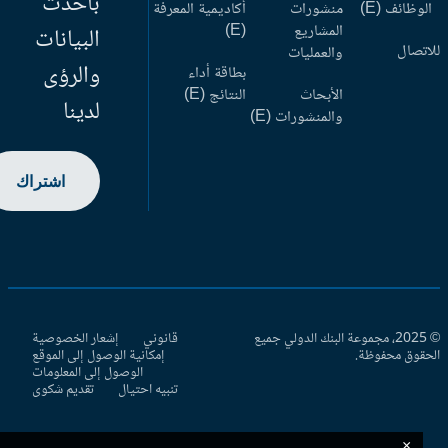
بأحدث
وظائف (E)
منشورات
أكاديمية المعرفة
المشاريع
(E)
البيانات
اتصال
والعمليات
والرؤى
بطاقة أداء
الأبحاث
النتائج (E)
لدينا
والمنشورات (E)
اشتراك
© 2025، مجموعة البنك الدولي جميع
قانوني
إشعار الخصوصية
حقوق محفوظة.
إمكانية الوصول إلى الموقع
الوصول إلى المعلومات
تنبيه احتيال
تقديم شكوى
×