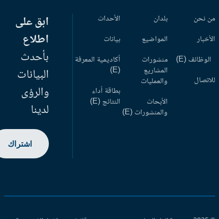
 نحن
بلدان
الأحداث
ابق على
اطلاع
أخبار
المواضيع
بيانات
بأحدث
وظائف (E)
منشورات
أكاديمية المعرفة
المشاريع
(E)
البيانات
اتصال
والعمليات
والرؤى
بطاقة أداء
الأبحاث
النتائج (E)
لدينا
والمنشورات (E)
اشتراك