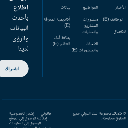
اطلاع
أخبار
المواضيع
بيانات
بأحدث
وظائف (E)
منشورات
أكاديمية المعرفة
المشاريع
(E)
البيانات
اتصال
والعمليات
والرؤى
بطاقة أداء
الأبحاث
النتائج (E)
لدينا
والمنشورات (E)
اشتراك
© 2025، مجموعة البنك الدولي جميع
قانوني
إشعار الخصوصية
حقوق محفوظة.
إمكانية الوصول إلى الموقع
الوصول إلى المعلومات