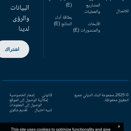
المشاريع
(E)
البيانات
اتصال
والعمليات
والرؤى
بطاقة أداء
الأبحاث
النتائج (E)
لدينا
والمنشورات (E)
اشتراك
© 2025، مجموعة البنك الدولي جميع
قانوني
إشعار الخصوصية
حقوق محفوظة.
إمكانية الوصول إلى الموقع
الوصول إلى المعلومات
تنبيه احتيال
تقديم شكوى
×
This site uses cookies to optimize functionality and give