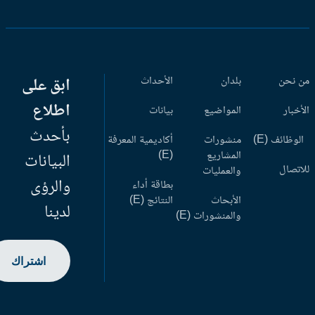
 نحن
بلدان
الأحداث
ابق على
اطلاع
أخبار
المواضيع
بيانات
بأحدث
وظائف (E)
منشورات
أكاديمية المعرفة
المشاريع
(E)
البيانات
اتصال
والعمليات
والرؤى
بطاقة أداء
الأبحاث
النتائج (E)
لدينا
والمنشورات (E)
اشتراك