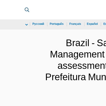
Русский
Português
Français
Español
E
Brazil - 
Management i
assessment 
Prefeitura Mu