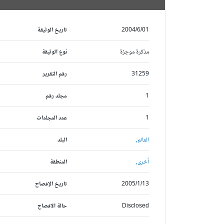
2004/6/01
تاريخ الوثيقة
مذكرة موجزة
نوع الوثيقة
31259
رقم التقرير
1
مجلد رقم
1
عدد المجلدات
العالم,
البلد
أخرى,
المنطقة
2005/1/13
تاريخ الإفصاح
Disclosed
حالة الافصاح