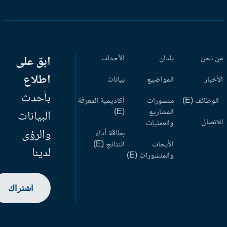
 نحن
بلدان
الأحداث
ابق على
اطلاع
أخبار
المواضيع
بيانات
بأحدث
وظائف (E)
منشورات
أكاديمية المعرفة
المشاريع
(E)
البيانات
اتصال
والعمليات
والرؤى
بطاقة أداء
الأبحاث
النتائج (E)
لدينا
والمنشورات (E)
اشتراك