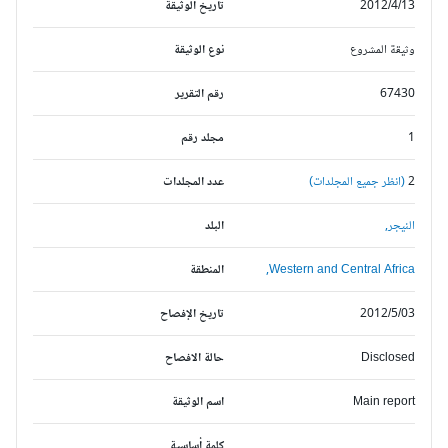
2012/4/13
تاريخ الوثيقة
وثيقة المشروع
نوع الوثيقة
67430
رقم التقرير
1
مجلد رقم
2
(انظر جميع المجلدات)
عدد المجلدات
النيجر,
البلد
Western and Central Africa,
المنطقة
2012/5/03
تاريخ الإفصاح
Disclosed
حالة الافصاح
Main report
اسم الوثيقة
كلمة أساسية