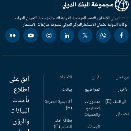
بنك الدولي للإنشاء والتعمير
المؤسسة الدولية للتنمية
مؤسسة التمويل الدولية
وكالة الدولية لضمان الاستثمار
المركز الدولي لتسوية منازعات الاستثمار
 نحن
بلدان
الأحداث
ابق على
اطلاع
أخبار
المواضيع
بيانات
بأحدث
وظائف (E)
منشورات
أكاديمية المعرفة
المشاريع
(E)
البيانات
اتصال
والعمليات
والرؤى
بطاقة أداء
الأبحاث
النتائج (E)