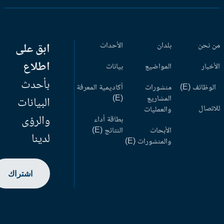
 نحن
بلدان
الأحداث
ابق على
اطلاع
أخبار
المواضيع
بيانات
بأحدث
وظائف (E)
منشورات
أكاديمية المعرفة
المشاريع
(E)
البيانات
اتصال
والعمليات
والرؤى
بطاقة أداء
الأبحاث
النتائج (E)
لدينا
والمنشورات (E)
اشتراك