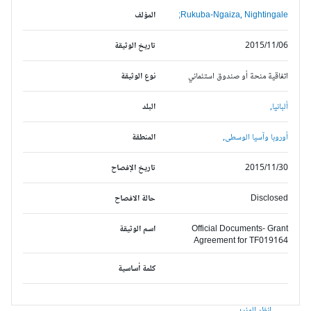
Rukuba-Ngaiza, Nightingale;
المؤلف
2015/11/06
تاريخ الوثيقة
اتفاقية منحة أو صندوق استئماني
نوع الوثيقة
ألبانيا,
البلد
أوروبا وآسيا الوسطى,
المنطقة
2015/11/30
تاريخ الإفصاح
Disclosed
حالة الافصاح
Official Documents- Grant
اسم الوثيقة
Agreement for TF019164
كلمة أساسية
انظر المزيد