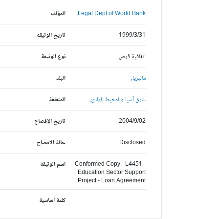
Legal Dept of World Bank;
المؤلف
1999/3/31
تاريخ الوثيقة
اتفاقية قرض
نوع الوثيقة
ماليزيا,
البلد
شرق آسيا والمحيط الهادئ,
المنطقة
2004/9/02
تاريخ الإفصاح
Disclosed
حالة الافصاح
Conformed Copy - L4451 -
اسم الوثيقة
Education Sector Support
Project - Loan Agreement
كلمة أساسية