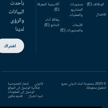
بأحدث
وظائف (E)
منشورات
أكاديمية المعرفة
المشاريع
(E)
البيانات
اتصال
والعمليات
والرؤى
بطاقة أداء
الأبحاث
النتائج (E)
لدينا
والمنشورات (E)
اشتراك
© 2025، مجموعة البنك الدولي جميع
قانوني
إشعار الخصوصية
حقوق محفوظة.
إمكانية الوصول إلى الموقع
الوصول إلى المعلومات
تنبيه احتيال
تقديم شكوى