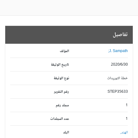
تفاصيل
J. Sampath;
المؤلف
2020/6/30
تاريخ الوثيقة
خطة التوريدات
نوع الوثيقة
STEP35633
رقم التقرير
1
مجلد رقم
1
عدد المجلدات
الهند,
البلد