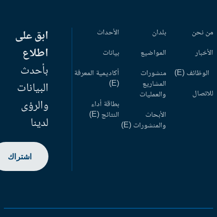
 نحن
بلدان
الأحداث
ابق على
اطلاع
أخبار
المواضيع
بيانات
بأحدث
وظائف (E)
منشورات
أكاديمية المعرفة
المشاريع
(E)
البيانات
اتصال
والعمليات
والرؤى
بطاقة أداء
الأبحاث
النتائج (E)
لدينا
والمنشورات (E)
اشتراك