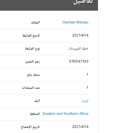
تفاصيل
George Wanjau;
المؤلف
2021/4/14
تاريخ الوثيقة
خطة التوريدات
نوع الوثيقة
STEP47763
رقم التقرير
1
مجلد رقم
1
عدد المجلدات
كينيا,
البلد
Eastern and Southern Africa,
المنطقة
2021/4/14
تاريخ الإفصاح