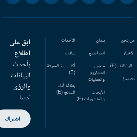
 نحن
بلدان
الأحداث
ابق على
اطلاع
أخبار
المواضيع
بيانات
بأحدث
وظائف (E)
منشورات
أكاديمية المعرفة
المشاريع
(E)
البيانات
اتصال
والعمليات
والرؤى
بطاقة أداء
الأبحاث
النتائج (E)
لدينا
والمنشورات (E)
اشتراك