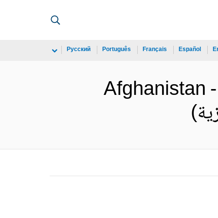
Русский
Português
Français
Español
E
Afghanistan -