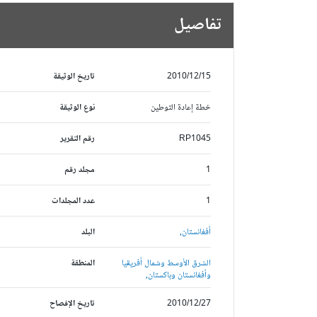
تفاصيل
2010/12/15
تاريخ الوثيقة
خطة إعادة التوطين
نوع الوثيقة
RP1045
رقم التقرير
1
مجلد رقم
1
عدد المجلدات
أفغانستان,
البلد
الشرق الأوسط وشمال أفريقيا
المنطقة
وأفغانستان وباكستان,
2010/12/27
تاريخ الإفصاح