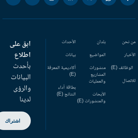
 نحن
بلدان
الأحداث
ابق على
اطلاع
أخبار
المواضيع
بيانات
بأحدث
وظائف (E)
منشورات
أكاديمية المعرفة
المشاريع
(E)
البيانات
اتصال
والعمليات
والرؤى
بطاقة أداء
الأبحاث
النتائج (E)
لدينا
والمنشورات (E)
اشتراك