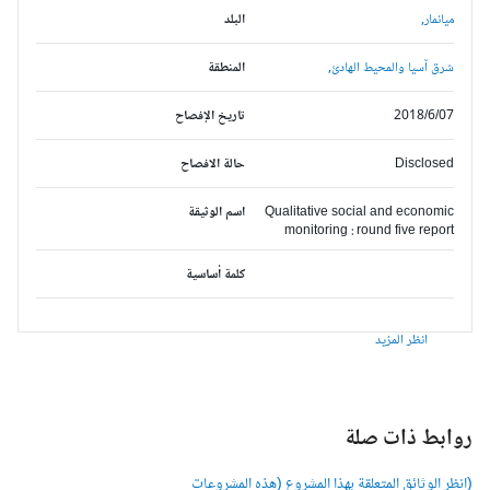
ميانمار,
البلد
شرق آسيا والمحيط الهادئ,
المنطقة
2018/6/07
تاريخ الإفصاح
Disclosed
حالة الافصاح
Qualitative social and economic
اسم الوثيقة
monitoring : round five report
كلمة أساسية
انظر المزيد
وابط ذات صلة
انظر الوثائق المتعلقة بهذا المشروع (هذه المشروعات