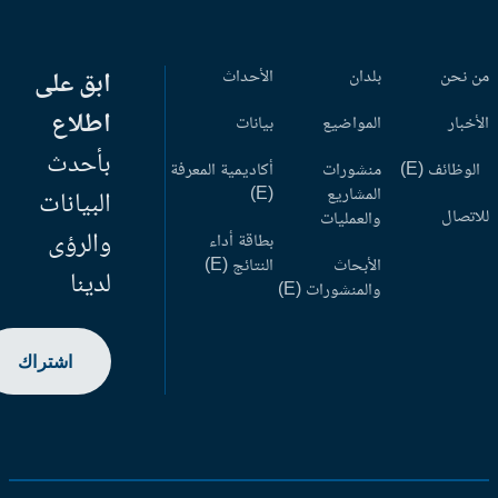
 نحن
بلدان
الأحداث
ابق على
اطلاع
أخبار
المواضيع
بيانات
بأحدث
وظائف (E)
منشورات
أكاديمية المعرفة
المشاريع
(E)
البيانات
اتصال
والعمليات
والرؤى
بطاقة أداء
الأبحاث
النتائج (E)
لدينا
والمنشورات (E)
اشتراك