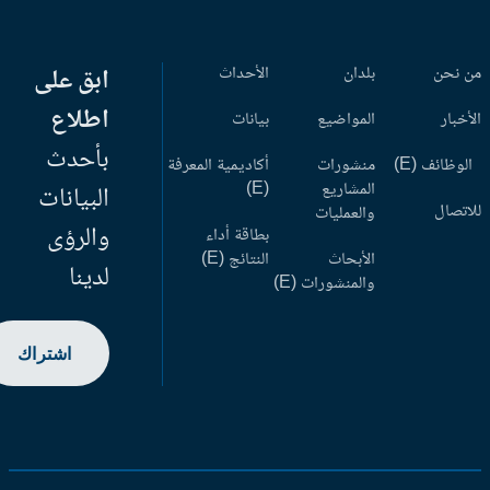
 نحن
بلدان
الأحداث
ابق على
اطلاع
أخبار
المواضيع
بيانات
بأحدث
وظائف (E)
منشورات
أكاديمية المعرفة
المشاريع
(E)
البيانات
اتصال
والعمليات
والرؤى
بطاقة أداء
الأبحاث
النتائج (E)
لدينا
والمنشورات (E)
اشتراك