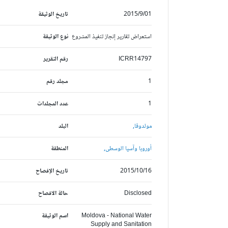
2015/9/01
تاريخ الوثيقة
استعراض تقارير إنجاز تنفيذ المشروع
نوع الوثيقة
ICRR14797
رقم التقرير
1
مجلد رقم
1
عدد المجلدات
مولدوفا,
البلد
أوروبا وآسيا الوسطى,
المنطقة
2015/10/16
تاريخ الإفصاح
Disclosed
حالة الافصاح
Moldova - National Water
اسم الوثيقة
Supply and Sanitation