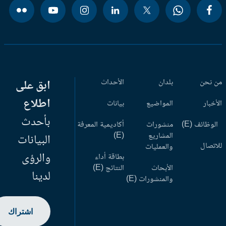
 نحن
بلدان
الأحداث
ابق على
اطلاع
أخبار
المواضيع
بيانات
بأحدث
وظائف (E)
منشورات
أكاديمية المعرفة
المشاريع
(E)
البيانات
اتصال
والعمليات
والرؤى
بطاقة أداء
الأبحاث
النتائج (E)
لدينا
والمنشورات (E)
اشتراك