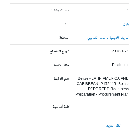
1
عدد المجلدات
بليز,
البلد
أمريكا اللاتينية والبحر الكاريبي,
المنطقة
2020/1/21
تاريخ الإفصاح
Disclosed
حالة الافصاح
Belize - LATIN AMERICA AND
اسم الوثيقة
CARIBBEAN- P152415- Belize
FCPF REDD Readiness
Preparation - Procurement Plan
كلمة أساسية
انظر المزيد