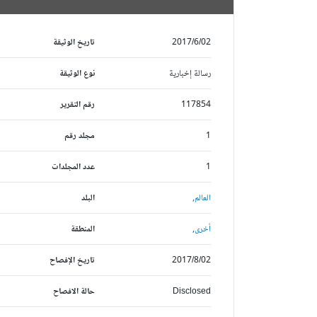
2017/6/02
تاريخ الوثيقة
رسالة إخبارية
نوع الوثيقة
117854
رقم التقرير
1
مجلد رقم
1
عدد المجلدات
العالم,
البلد
أخرى,
المنطقة
2017/8/02
تاريخ الإفصاح
Disclosed
حالة الافصاح