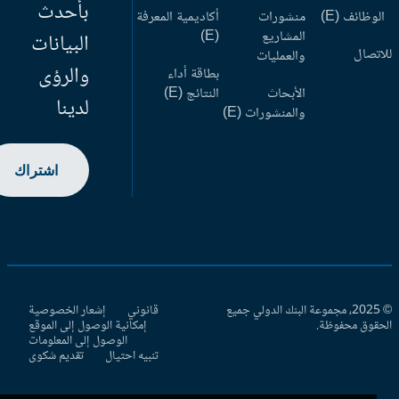
بأحدث
وظائف (E)
منشورات
أكاديمية المعرفة
المشاريع
(E)
البيانات
اتصال
والعمليات
والرؤى
بطاقة أداء
الأبحاث
النتائج (E)
لدينا
والمنشورات (E)
اشتراك
© 2025، مجموعة البنك الدولي جميع
قانوني
إشعار الخصوصية
حقوق محفوظة.
إمكانية الوصول إلى الموقع
الوصول إلى المعلومات
تنبيه احتيال
تقديم شكوى