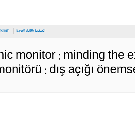
الصفحة باللغة:
العربية
nglish
c monitor : minding the ex
konomi monitörü : dış açığı ö