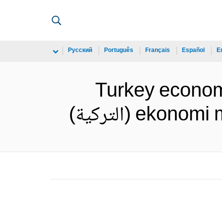
Русский
Português
Français
Español
E
Turkey economi
e (التركية)