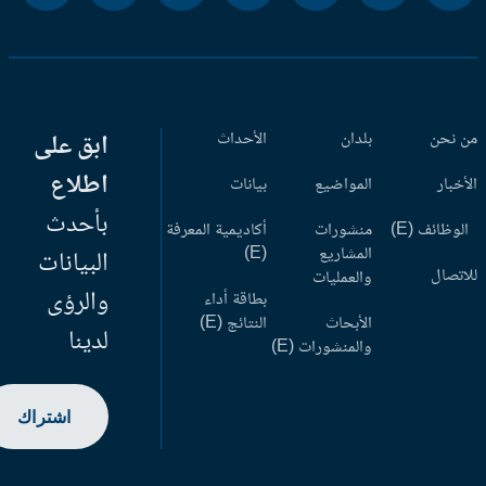
 نحن
بلدان
الأحداث
ابق على
اطلاع
أخبار
المواضيع
بيانات
بأحدث
وظائف (E)
منشورات
أكاديمية المعرفة
المشاريع
(E)
البيانات
اتصال
والعمليات
والرؤى
بطاقة أداء
الأبحاث
النتائج (E)
لدينا
والمنشورات (E)
اشتراك