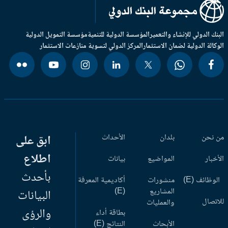
بنك الدولي للإنشاء والتعمير
المؤسسة الدولية للتنمية
مؤسسة التمويل الدولية
وكالة الدولية لضمان الاستثمار
المركز الدولي لتسوية منازعات الاستثمار
 نحن
بلدان
الأحداث
ابق على
اطلاع
أخبار
المواضيع
بيانات
بأحدث
وظائف (E)
منشورات
أكاديمية المعرفة
المشاريع
(E)
البيانات
اتصال
والعمليات
والرؤى
بطاقة أداء
الأبحاث
النتائج (E)