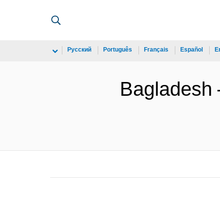
Русский
Português
Français
Español
E
Bagladesh -