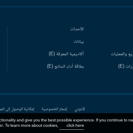
الأحداث
بيانات
ع والعمليات
أكاديمية المعرفة (E)
ات (E)
بطاقة أداء النتائج (E)
قانوني
إشعار الخصوصية
إمكانية الوصول إلى الم
ctionality and give you the best possible experience. If you continue to n
er. To learn more about cookies,
click here