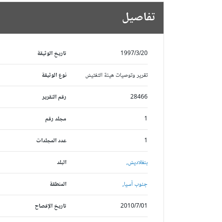
تفاصيل
1997/3/20
تاريخ الوثيقة
تقرير وتوصيات هيئة التفتيش
نوع الوثيقة
28466
رقم التقرير
1
مجلد رقم
1
عدد المجلدات
بنغلاديش,
البلد
جنوب آسيا,
المنطقة
2010/7/01
تاريخ الإفصاح