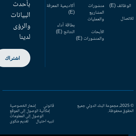
بأحدث
وظائف (E)
منشورات
أكاديمية المعرفة
المشاريع
(E)
البيانات
اتصال
والعمليات
والرؤى
بطاقة أداء
الأبحاث
النتائج (E)
لدينا
والمنشورات (E)
اشتراك
© 2025، مجموعة البنك الدولي جميع
قانوني
إشعار الخصوصية
حقوق محفوظة.
إمكانية الوصول إلى الموقع
الوصول إلى المعلومات
تنبيه احتيال
تقديم شكوى