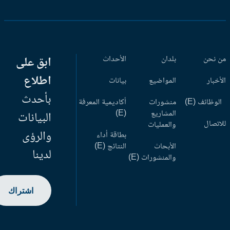
 نحن
بلدان
الأحداث
ابق على
اطلاع
أخبار
المواضيع
بيانات
بأحدث
وظائف (E)
منشورات
أكاديمية المعرفة
المشاريع
(E)
البيانات
اتصال
والعمليات
والرؤى
بطاقة أداء
الأبحاث
النتائج (E)
لدينا
والمنشورات (E)
اشتراك