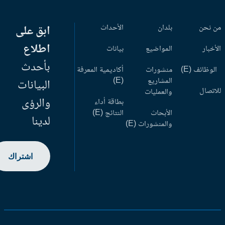
 نحن
بلدان
الأحداث
ابق على
اطلاع
أخبار
المواضيع
بيانات
بأحدث
وظائف (E)
منشورات
أكاديمية المعرفة
المشاريع
(E)
البيانات
اتصال
والعمليات
والرؤى
بطاقة أداء
الأبحاث
النتائج (E)
لدينا
والمنشورات (E)
اشتراك