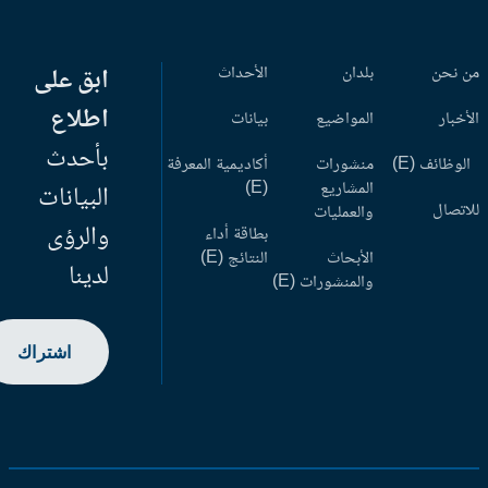
 نحن
بلدان
الأحداث
ابق على
اطلاع
أخبار
المواضيع
بيانات
بأحدث
وظائف (E)
منشورات
أكاديمية المعرفة
المشاريع
(E)
البيانات
اتصال
والعمليات
والرؤى
بطاقة أداء
الأبحاث
النتائج (E)
لدينا
والمنشورات (E)
اشتراك