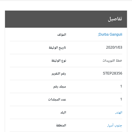
تفاصيل
Durba Ganguli;
المؤلف
2020/1/03
تاريخ الوثيقة
خطة التوريدات
نوع الوثيقة
STEP28356
رقم التقرير
1
مجلد رقم
1
عدد المجلدات
الهند,
البلد
جنوب آسيا,
المنطقة