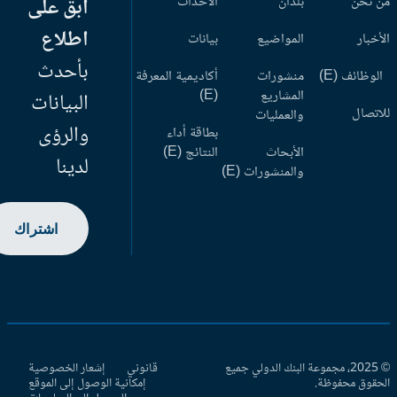
 نحن
بلدان
الأحداث
ابق على
اطلاع
أخبار
المواضيع
بيانات
بأحدث
وظائف (E)
منشورات
أكاديمية المعرفة
المشاريع
(E)
البيانات
اتصال
والعمليات
والرؤى
بطاقة أداء
الأبحاث
النتائج (E)
لدينا
والمنشورات (E)
اشتراك
© 2025، مجموعة البنك الدولي جميع
قانوني
إشعار الخصوصية
حقوق محفوظة.
إمكانية الوصول إلى الموقع