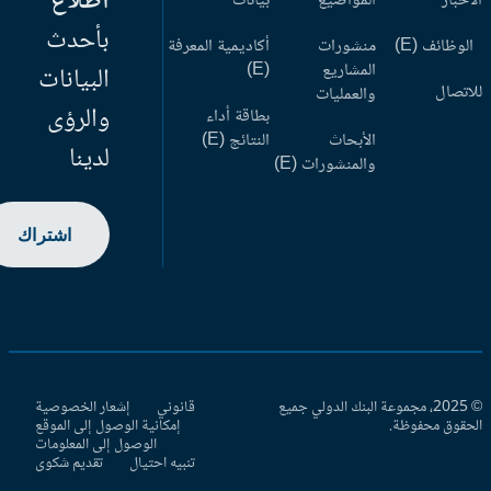
اطلاع
أخبار
المواضيع
بيانات
بأحدث
وظائف (E)
منشورات
أكاديمية المعرفة
المشاريع
(E)
البيانات
اتصال
والعمليات
والرؤى
بطاقة أداء
الأبحاث
النتائج (E)
لدينا
والمنشورات (E)
اشتراك
© 2025، مجموعة البنك الدولي جميع
قانوني
إشعار الخصوصية
حقوق محفوظة.
إمكانية الوصول إلى الموقع
الوصول إلى المعلومات
تنبيه احتيال
تقديم شكوى