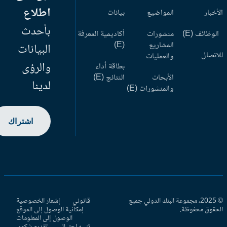
اطلاع
أخبار
المواضيع
بيانات
بأحدث
وظائف (E)
منشورات
أكاديمية المعرفة
المشاريع
(E)
البيانات
اتصال
والعمليات
والرؤى
بطاقة أداء
الأبحاث
النتائج (E)
لدينا
والمنشورات (E)
اشتراك
© 2025، مجموعة البنك الدولي جميع
قانوني
إشعار الخصوصية
حقوق محفوظة.
إمكانية الوصول إلى الموقع
الوصول إلى المعلومات