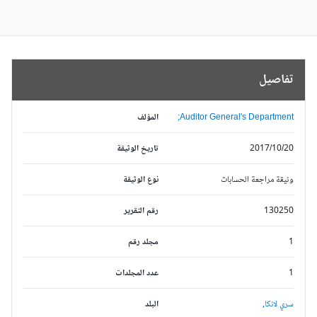
تفاصيل
Auditor General's Department;
المؤلف
2017/10/20
تاريخ الوثيقة
وثيقة مراجعة الحسابات
نوع الوثيقة
130250
رقم التقرير
1
مجلد رقم
1
عدد المجلدات
سري لانكا,
البلد