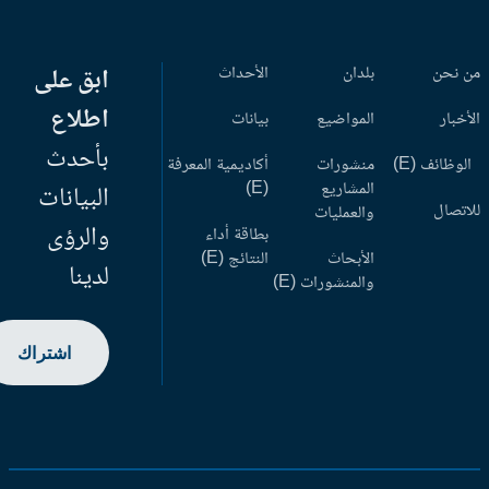
 نحن
بلدان
الأحداث
ابق على
اطلاع
أخبار
المواضيع
بيانات
بأحدث
وظائف (E)
منشورات
أكاديمية المعرفة
المشاريع
(E)
البيانات
اتصال
والعمليات
والرؤى
بطاقة أداء
الأبحاث
النتائج (E)
لدينا
والمنشورات (E)
اشتراك