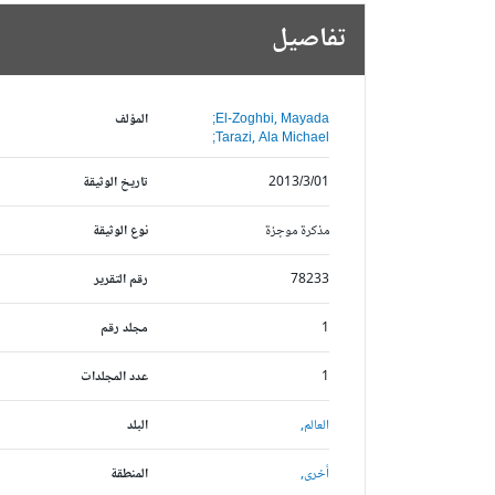
تفاصيل
El-Zoghbi, Mayada;
المؤلف
Tarazi, Ala Michael;
2013/3/01
تاريخ الوثيقة
مذكرة موجزة
نوع الوثيقة
78233
رقم التقرير
1
مجلد رقم
1
عدد المجلدات
العالم,
البلد
أخرى,
المنطقة