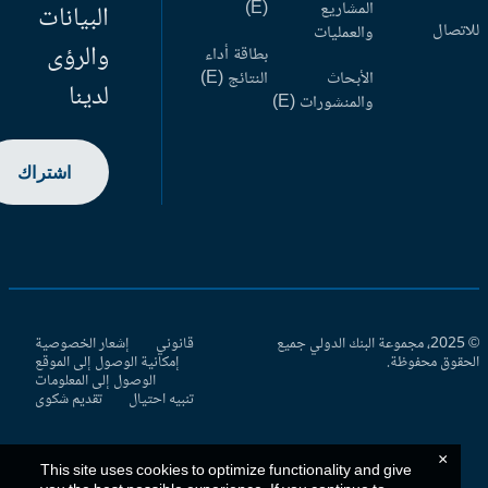
المشاريع
(E)
البيانات
اتصال
والعمليات
والرؤى
بطاقة أداء
الأبحاث
النتائج (E)
لدينا
والمنشورات (E)
اشتراك
© 2025، مجموعة البنك الدولي جميع
قانوني
إشعار الخصوصية
حقوق محفوظة.
إمكانية الوصول إلى الموقع
الوصول إلى المعلومات
تنبيه احتيال
تقديم شكوى
×
This site uses cookies to optimize functionality and give