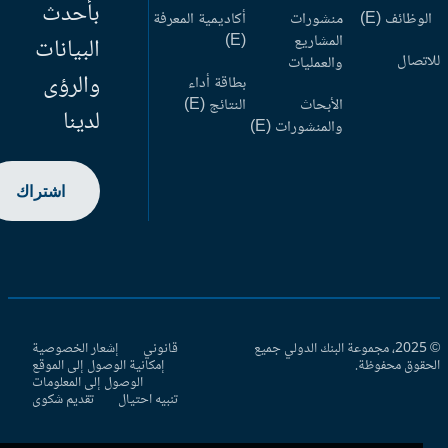
بأحدث
وظائف (E)
منشورات
أكاديمية المعرفة
المشاريع
(E)
البيانات
اتصال
والعمليات
والرؤى
بطاقة أداء
الأبحاث
النتائج (E)
لدينا
والمنشورات (E)
اشتراك
© 2025، مجموعة البنك الدولي جميع
قانوني
إشعار الخصوصية
حقوق محفوظة.
إمكانية الوصول إلى الموقع
الوصول إلى المعلومات
تنبيه احتيال
تقديم شكوى